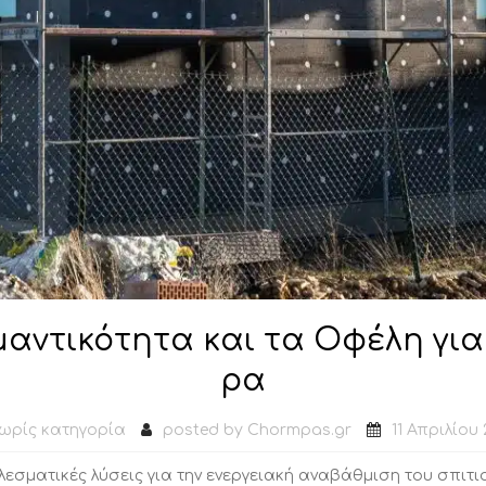
ντικότητα και τα Οφέλη για 
ρα
ωρίς κατηγορία
posted by
Chormpas.gr
11 Απριλίου
λεσματικές λύσεις για την ενεργειακή αναβάθμιση του σπιτι