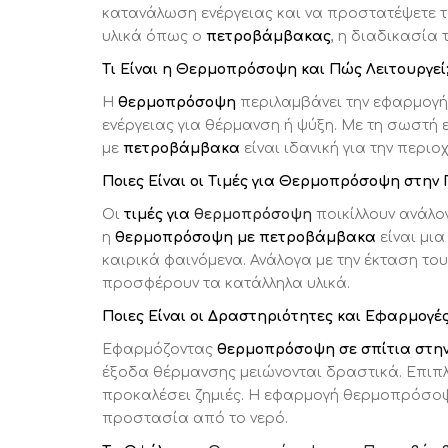
κατανάλωση ενέργειας και να προστατέψετε το
υλικά όπως ο
πετροβάμβακας
, η διαδικασία
Τι Είναι η Θερμοπρόσοψη και Πώς Λειτουργεί
Η
θερμοπρόσοψη
περιλαμβάνει την εφαρμογή 
ενέργειας για θέρμανση ή ψύξη. Με τη σωστή
με
πετροβάμβακα
είναι ιδανική για την περι
Ποιες Είναι οι Τιμές για Θερμοπρόσοψη στην
Οι
τιμές για
θερμοπρόσοψη
ποικίλλουν ανάλογ
η
θερμοπρόσοψη με πετροβάμβακα
είναι μια
καιρικά φαινόμενα. Ανάλογα με την έκταση του
προσφέρουν τα κατάλληλα υλικά.
Ποιες Είναι οι Δραστηριότητες και Εφαρμογ
Εφαρμόζοντας
θερμοπρόσοψη σε σπίτια στη
έξοδα θέρμανσης μειώνονται δραστικά. Επιπλ
προκαλέσει ζημιές. Η εφαρμογή θερμοπρόσοψ
προστασία από το νερό.