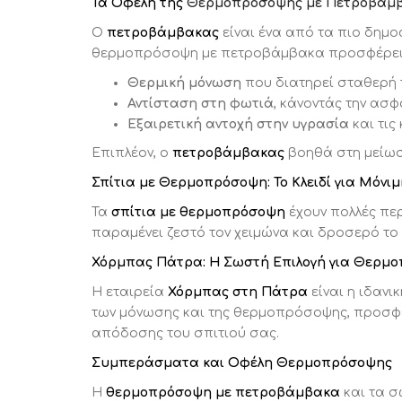
Τα Οφέλη της
Θερμοπρόσοψης με Πετροβάμ
Ο
πετροβάμβακας
είναι ένα από τα πιο δημο
θερμοπρόσοψη με πετροβάμβακα προσφέρει
Θερμική μόνωση
που διατηρεί σταθερή 
Αντίσταση στη φωτιά
, κάνοντάς την ασφ
Εξαιρετική αντοχή στην υγρασία
και τις
Επιπλέον, ο
πετροβάμβακας
βοηθά στη μείωση
ΧΌΡΜΠΑΣ & ΓΙΑΝΝΑΚΌΠΟΥΛΟΣ
Σπίτια με Θερμοπρόσοψη: Το Κλειδί για Μόνι
Τα
σπίτια με θερμοπρόσοψη
έχουν πολλές πε
παραμένει ζεστό τον χειμώνα και δροσερό το 
Διεύθυνση:
Αυγείου 36
Χόρμπας Πάτρα: Η Σωστή Επιλογή για Θερμ
Τηλέφωνα:
+30 6907646597
Η εταιρεία
Χόρμπας στη Πάτρα
είναι η ιδανι
των μόνωσης και της θερμοπρόσοψης, προσ
Πάτρα, Ελλάδα
απόδοσης του σπιτιού σας.
E-mail:
gchormpas@gmail.com
Συμπεράσματα και Οφέλη Θερμοπρόσοψης
Η
θερμοπρόσοψη με πετροβάμβακα
και τα σ