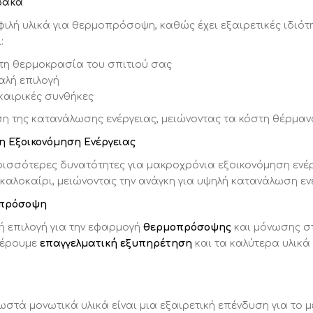
βακα
φιλή υλικά για θερμοπρόσοψη, καθώς έχει εξαιρετικές ιδιότ
:
τη θερμοκρασία του σπιτιού σας
αλή επιλογή
 καιρικές συνθήκες
 της κατανάλωσης ενέργειας, μειώνοντας τα κόστη θέρμανσ
ΠΡΌΣΦΑΤΑ ΆΡΘΡΑ
μη Εξοικονόμηση Ενέργειας
ρισσότερες δυνατότητες για μακροχρόνια εξοικονόμηση ενέρ
καλοκαίρι, μειώνοντας την ανάγκη για υψηλή κατανάλωση εν
Θερμοπρόσοψη 7cm σε Ορεινό Ξενοδοχείο: Το
οπρόσοψη
Έργο στο Crystal Mountain Hotel
κή επιλογή για την εφαρμογή
θερμοπρόσοψης
και μόνωσης στ
Οπτοπλινθοδομές: Πότε και γιατί επιλέγονται
φέρουμε
επαγγελματική εξυπηρέτηση
και τα καλύτερα υλικά 
για το σπίτι σας
Καλοκαίρι χωρίς κλιματιστικό: Η συμβολή της
θερμοπρόσοψης
ωστά μονωτικά υλικά είναι μια εξαιρετική επένδυση για το μ