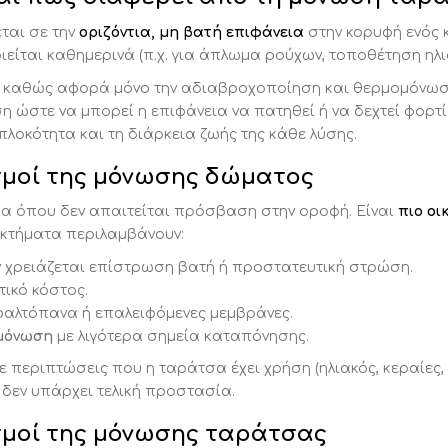
ται σε την
οριζόντια, μη βατή επιφάνεια
στην κορυφή ενός 
ίται καθημερινά (π.χ. για άπλωμα ρούχων, τοποθέτηση ηλιακ
, καθώς αφορά μόνο την αδιαβροχοποίηση και θερμομόνωση
η ώστε να μπορεί η επιφάνεια να πατηθεί ή να δεχτεί φορτία
λοκότητα και τη διάρκεια ζωής της κάθε λύσης.
σμοί της μόνωσης δώματος
ια όπου δεν απαιτείται πρόσβαση στην οροφή. Είναι
πιο οι
εκτήματα περιλαμβάνουν:
ν χρειάζεται επίστρωση βατή ή προστατευτική στρώση.
τικό κόστος.
λτόπανα ή επαλειφόμενες μεμβράνες.
ομόνωση
με λιγότερα σημεία καταπόνησης.
περιπτώσεις που η ταράτσα έχει χρήση (ηλιακός, κεραίες, τ
 δεν υπάρχει τελική προστασία.
σμοί της μόνωσης ταράτσας