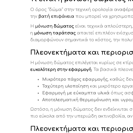
Ο όρος “δώμα” στην τεχνική ορολογία αναφέρε
την
βατή επιφάνεια
που μπορεί να χρησιμοποιε
Η
μόνωση
δώματος
είναι τεχνικά απλούστερη
η
μόνωση ταράτσας
απαιτεί επιπλέον ενίσχυσ
διαμορφώνουν σημαντικά το κόστος, την πολυπ
Πλεονεκτήματα και περιορι
Η μόνωση δώματος επιλέγεται κυρίως σε κτίρ
ευκολότερη στην εφαρμογή
. Τα βασικά πλεον
Μικρότερο πάχος εφαρμογής
, καθώς δε
Ταχύτερη υλοποίηση
και μικρότερο εργα
Εφαρμογή με εύκαμπτα υλικά
όπως ασφα
Αποτελεσματική θερμομόνωση και υγρ
Ωστόσο, η μόνωση δώματος δεν ενδείκνυται σε 
πιο εύκολα από την υπεριώδη ακτινοβολία, αν
Πλεονεκτήματα και περιορι