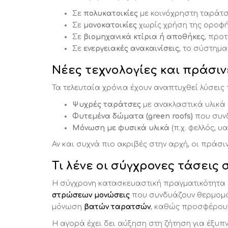
Σε
πολυκατοικίες
με κοινόχρηστη ταράτσ
Σε
μονοκατοικίες
χωρίς χρήση της οροφής
Σε
βιομηχανικά κτίρια ή αποθήκες
, προ
Σε
ενεργειακές ανακαινίσεις
, το σύστημ
Νέες τεχνολογίες και πράσι
Τα τελευταία χρόνια έχουν αναπτυχθεί λύσεις
Ψυχρές ταράτσες
με ανακλαστικά υλικά
Φυτεμένα δώματα (green roofs)
που συνδ
Μόνωση με φυσικά υλικά
(π.χ. φελλός, 
Αν και συχνά πιο ακριβές στην αρχή, οι πράσ
Τι λένε οι σύγχρονες τάσεις
Η σύγχρονη κατασκευαστική πραγματικότητα 
στρώσεων μονώσεις
που συνδυάζουν θερμομόν
μόνωση
βατών ταρατσών
, καθώς προσφέρουν
Η αγορά έχει δει αύξηση στη ζήτηση για έξυπ