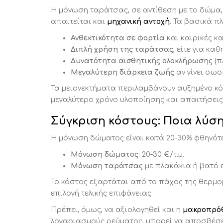
Η μόνωση ταράτσας, σε αντίθεση με το δώμα,
απαιτείται και
μηχανική αντοχή
. Τα βασικά π
Ανθεκτικότητα σε φορτία
και καιρικές κ
Διπλή χρήση της ταράτσας
, είτε για κ
Δυνατότητα αισθητικής ολοκλήρωσης
(π
Μεγαλύτερη διάρκεια ζωής
αν γίνει σωσ
Τα μειονεκτήματα περιλαμβάνουν αυξημένο κ
μεγαλύτερο χρόνο υλοποίησης και απαιτήσεις 
Σύγκριση κόστους: Ποια λύση 
Η μόνωση δώματος είναι κατά 20-30% φθηνότε
Μόνωση δώματος
: 20–30 €/τ.μ.
Μόνωση ταράτσας
με πλακάκια ή βατό ε
Το κόστος εξαρτάται από το πάχος της θερμο
επιλογή τελικής επιφάνειας.
Πρέπει, όμως, να αξιολογηθεί και η
μακροπρό
λογαριασμούς ρεύματος, μπορεί να αποσβέσει