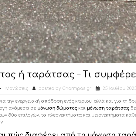
ος ή ταράτσας – Τι συμφέρει
Μονώσεις
posted by
Chormpas.gr
25 Ιουλίου 202
α την ενεργειακή απόδοση ενός κτιρίου, αλλά και για τη δομ
λογή ανάμεσα σε
μόνωση δώματος
και
μόνωση ταράτσας
δε
ν δύο επιλογών, τα πλεονεκτήματα και μειονεκτήματα κάθε 
ν.
και πώς διαφέρει από τη μόνωση ταρ