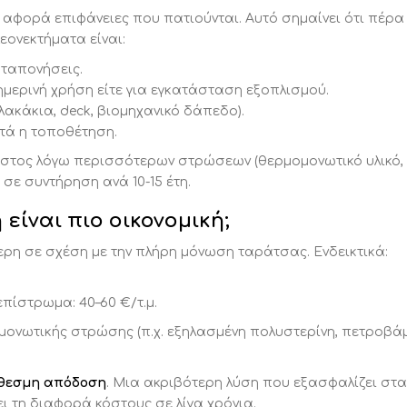
 αφορά επιφάνειες που πατιούνται. Αυτό σημαίνει ότι πέρ
λεονεκτήματα είναι:
αταπονήσεις.
αθημερινή χρήση είτε για εγκατάσταση εξοπλισμού.
λακάκια, deck, βιομηχανικό δάπεδο).
τά η τοποθέτηση.
όστος λόγω περισσότερων στρώσεων (θερμομονωτικό υλικό,
σε συντήρηση ανά 10-15 έτη.
είναι πιο οικονομική;
ρη σε σχέση με την πλήρη μόνωση ταράτσας. Ενδεικτικά:
πίστρωμα: 40–60 €/τ.μ.
μονωτικής στρώσης (π.χ. εξηλασμένη πολυστερίνη, πετροβάμ
θεσμη απόδοση
. Μια ακριβότερη λύση που εξασφαλίζει στ
 τη διαφορά κόστους σε λίγα χρόνια.