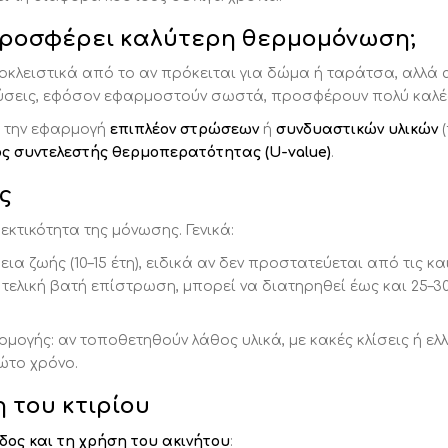
προσφέρει καλύτερη θερμομόνωση;
κλειστικά από το αν πρόκειται για δώμα ή ταράτσα, αλλά
λύσεις, εφόσον εφαρμοστούν σωστά, προσφέρουν πολύ καλέ
ι την εφαρμογή
επιπλέον στρώσεων
ή
συνδυαστικών υλικών
(
ς συντελεστής θερμοπερατότητας (U-value)
.
ς
εκτικότητα της μόνωσης. Γενικά:
ια ζωής (10–15 έτη), ειδικά αν δεν προστατεύεται από τις κα
 τελική βατή επίστρωση, μπορεί να διατηρηθεί έως και 25–30
ρμογής: αν τοποθετηθούν λάθος υλικά, με κακές κλίσεις ή ε
ώτο χρόνο.
 του κτιρίου
ίδος και τη χρήση του ακινήτου
: